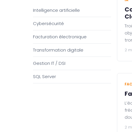
Co
Intelligence artificielle
Cl
Cybersécurité
Tro
obj
Facturation électronique
tro
Transformation digitale
2 m
Gestion IT / DSI
SQL Server
FAC
Fa
L’é
fré
dou
2 m