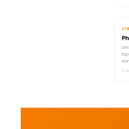
CYB
Ph
Les
Exp
im
2 m