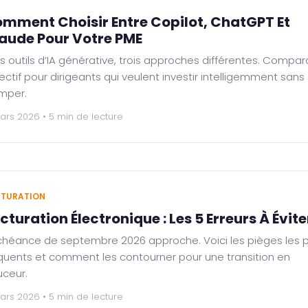
mment Choisir Entre Copilot, ChatGPT Et
aude Pour Votre PME
is outils d’IA générative, trois approches différentes. Compara
ectif pour dirigeants qui veulent investir intelligemment sans
mper.
ars 2026 • 5 min de lecture
TURATION
cturation Électronique : Les 5 Erreurs À Évite
chéance de septembre 2026 approche. Voici les pièges les p
quents et comment les contourner pour une transition en
ceur.
ars 2026 • 5 min de lecture