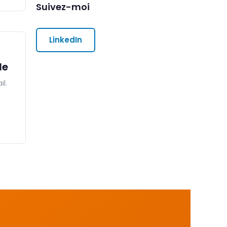
Suivez-moi
LinkedIn
le
l.