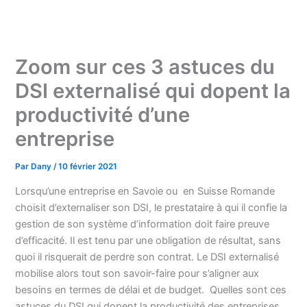
Aller
au
contenu
Zoom sur ces 3 astuces du
DSI externalisé qui dopent la
productivité d’une
entreprise
Par
Dany
/
10 février 2021
Lorsqu’une entreprise en Savoie ou en Suisse Romande
choisit d’externaliser son DSI, le prestataire à qui il confie la
gestion de son système d’information doit faire preuve
d’efficacité. Il est tenu par une obligation de résultat, sans
quoi il risquerait de perdre son contrat. Le DSI externalisé
mobilise alors tout son savoir-faire pour s’aligner aux
besoins en termes de délai et de budget. Quelles sont ces
astuces du DSI qui dopent la productivité des entreprises